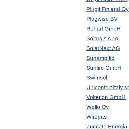
Plugit Finland Oy
Plugwise BV
Rehart GmbH
Solargis s.r.o.
SolarNext AG
Sunamp ltd
Sunfire GmbH
Swimsol
Uniconfort italy sr
Volterion GmbH
Wello Oy
Wirepas
Zuccato Energia 