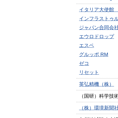
イタリア大使館
インフラストゥル
ジャパン合同会
エウロドロップ
エスペ
グルッポ RM
ゼコ
リセット
英弘精機（株）
（国研）科学技
（株）環境新聞