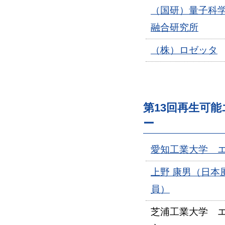
（国研）量子科学
融合研究所
（株）ロゼッタ
第13回再生可
ー
愛知工業大学 
上野 康男（日本
員）
芝浦工業大学 