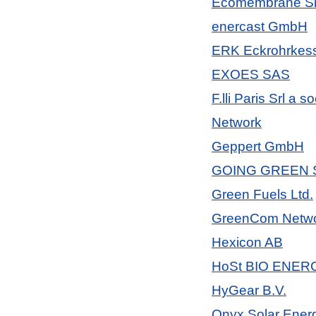
Ecomembrane Sr
enercast GmbH
ERK Eckrohrkes
EXOES SAS
F.lli Paris Srl a
Network
Geppert GmbH
GOING GREEN 
Green Fuels Ltd.
GreenCom Netw
Hexicon AB
HoSt BIO ENE
HyGear B.V.
Onyx Solar Energ